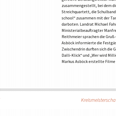
zusammengestellt, bei dem di
TABLETKLASSEN
Streichquartett, die Schulband
HAUSORDNUNG
school“ zusammen mit der Ta
MEDIENNUTZUNG
darboten. Landrat Michael Fa
Ministerialbeauftragter Manfr
PRESSE
Reithmeier sprachen die Gruß-
ORIENTIERUNGSPRAKTIKUM
Asböck informierte die Festgä
Zwischendrin durften sich die
Dalli-Klick“ und „Wer wird Mil
Markus Asböck erstellte Film
ion
l
Kreismeisterschaf