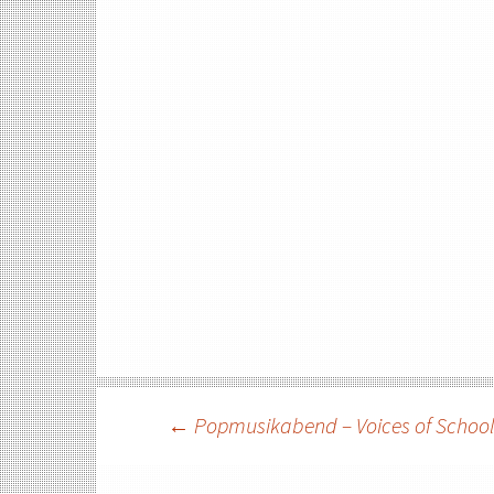
Beitragsnavigat
←
Popmusikabend – Voices of Schoo