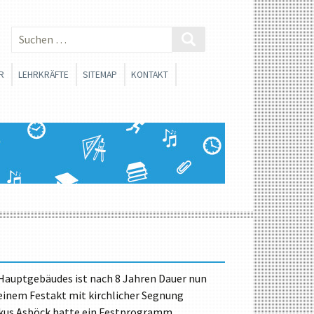
Suchen
nach:
R
LEHRKRÄFTE
SITEMAP
KONTAKT
 SMV
BERATUNGSLEHRER
SCHLICHTER
FACHSCHAFTEN
ONEN
SOZIALARBEIT
FORTBILDUNGSMATERIALIEN
SANTE LINKS FÜR
RINNEN UND SCHÜLER
CHE ORIENTIERUNG
Hauptgebäudes ist nach 8 Jahren Dauer nun
 einem Festakt mit kirchlicher Segnung
WAHLPFLICHTFÄCHERGRUPPE I
rkus Asböck hatte ein Festprogramm