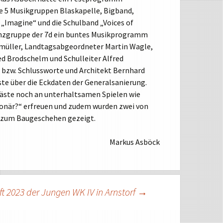
e 5 Musikgruppen Blaskapelle, Bigband,
WAHLPFLICHTFÄCHERGRUPPE II
 „Imagine“ und die Schulband „Voices of
WAHLPFLICHTFÄCHERGRUPPE III F
nzgruppe der 7d ein buntes Musikprogramm
WAHLPFLICHTFÄCHERGRUPPE III W
hmüller, Landtagsabgeordneter Martin Wagle,
ed Brodschelm und Schulleiter Alfred
PROFILKLASSEN
 bzw. Schlussworte und Architekt Bernhard
ste über die Eckdaten der Generalsanierung.
 Gäste noch an unterhaltsamen Spielen wie
lionär?“ erfreuen und zudem wurden zwei von
e zum Baugeschehen gezeigt.
Markus Asböck
t 2023 der Jungen WK IV in Arnstorf
→