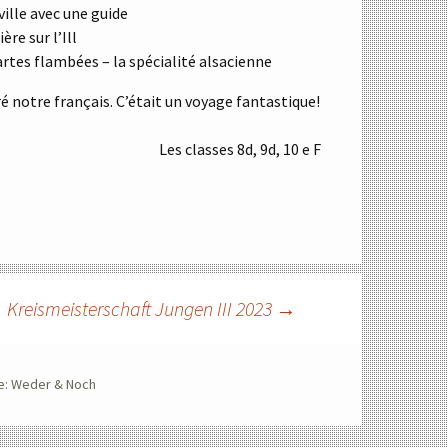
ille avec une guide
WAHLPFLICHTFÄCHERGRUPPE II
ère sur l’Ill
WAHLPFLICHTFÄCHERGRUPPE III F
tes flambées – la spécialité alsacienne
WAHLPFLICHTFÄCHERGRUPPE III W
é notre français. C’était un voyage fantastique!
PROFILKLASSEN
Les classes 8d, 9d, 10 e F
Kreismeisterschaft Jungen III 2023
→
e: Weder & Noch