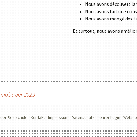
Nous avons découvert la v
TABLETKLASSEN
Nous avons fait une croisi
HAUSORDNUNG
Nous avons mangé des tar
MEDIENNUTZUNG
Et surtout, nous avons amélior
PRESSE
ORIENTIERUNGSPRAKTIKUM
ion
hmidbauer 2023
uer-Realschule -
Kontakt
-
Impressum
-
Datenschutz
-
Lehrer Login
-
Websit