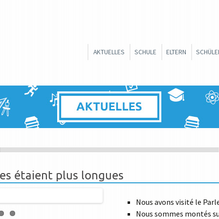
Zum
AKTUELLES
SCHULE
ELTERN
SCHÜLE
Inhalt
SCHULLEITUNG
ELTERNBEIRAT
UNSERE
springen
KOLLEGIUM
FÖRDERVEREIN
STREIT
SCHULBERATUNG
ELTERNINFORMATI
JUGEND
SCHULPSYCHOLOGIE
INTERES
SCHÜLE
VERWALTUNG
BERUFLI
SCHULPORTRAIT
SCHULBROSCHÜRE
es étaient plus longues
GANZTAGSSCHULE
UMWELTSCHULE
Nous avons visité le Pa
Nous sommes montés sur
SCHULPROFIL