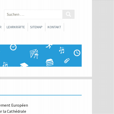
Suchen
nach:
R
LEHRKRÄFTE
SITEMAP
KONTAKT
 SMV
BERATUNGSLEHRER
SCHLICHTER
FACHSCHAFTEN
ONEN
SOZIALARBEIT
FORTBILDUNGSMATERIALIEN
SANTE LINKS FÜR
RINNEN UND SCHÜLER
CHE ORIENTIERUNG
rlement Européen
 la Cathédrale
WAHLPFLICHTFÄCHERGRUPPE I