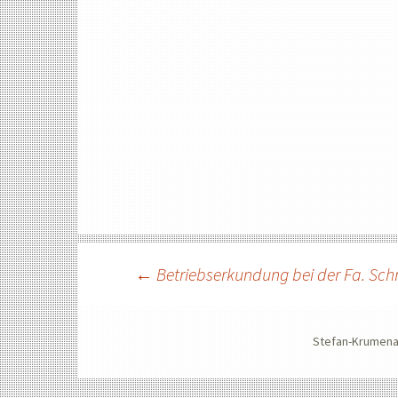
Beitragsnavigat
←
Betriebserkundung bei der Fa. Sc
Stefan-Krumena