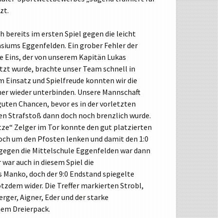
zt.
WAHLPFLICHTFÄCHERGRUPPE II
WAHLPFLICHTFÄCHERGRUPPE III F
h bereits im ersten Spiel gegen die leicht
WAHLPFLICHTFÄCHERGRUPPE III W
asiums Eggenfelden. Ein grober Fehler der
e Eins, der von unserem Kapitän Lukas
PROFILKLASSEN
zt wurde, brachte unser Team schnell in
m Einsatz und Spielfreude konnten wir die
r wieder unterbinden. Unsere Mannschaft
uten Chancen, bevor es in der vorletzten
en Strafstoß dann doch noch brenzlich wurde.
tze“ Zelger im Tor konnte den gut platzierten
och um den Pfosten lenken und damit den 1:0
e gegen die Mittelschule Eggenfelden war dann
 war auch in diesem Spiel die
 Manko, doch der 9:0 Endstand spiegelte
tzdem wider. Die Treffer markierten Strobl,
er, Aigner, Eder und der starke
nem Dreierpack.