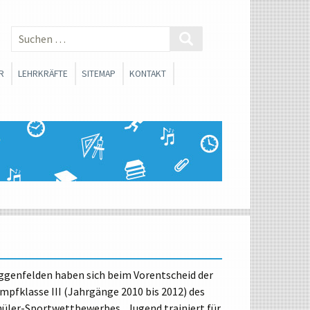
Suchen
nach:
R
LEHRKRÄFTE
SITEMAP
KONTAKT
 SMV
BERATUNGSLEHRER
SCHLICHTER
FACHSCHAFTEN
ONEN
SOZIALARBEIT
FORTBILDUNGSMATERIALIEN
SANTE LINKS FÜR
RINNEN UND SCHÜLER
CHE ORIENTIERUNG
Eggenfelden haben sich beim Vorentscheid der
mpfklasse III (Jahrgänge 2010 bis 2012) des
WAHLPFLICHTFÄCHERGRUPPE I
üler-Sportwettbewerbes „Jugend trainiert für