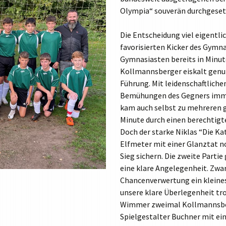
Olympia“ souverän durchgeset
TABLETKLASSEN
HAUSORDNUNG
Die Entscheidung viel eigentlic
MEDIENNUTZUNG
favorisierten Kicker des Gymn
Gymnasiasten bereits in Minut
PRESSE
Kollmannsberger eiskalt genut
ORIENTIERUNGSPRAKTIKUM
Führung. Mit leidenschaftliche
Bemühungen des Gegners imme
kam auch selbst zu mehreren g
Minute durch einen berechtigt
Doch der starke Niklas “Die Ka
Elfmeter mit einer Glanztat n
Sieg sichern. Die zweite Parti
eine klare Angelegenheit. Zwar
Chancenverwertung ein kleines
unsere klare Überlegenheit tro
Wimmer zweimal Kollmannsberg
Spielgestalter Buchner mit ei