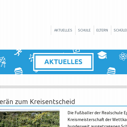
Zum
AKTUELLES
SCHULE
ELTERN
SCHÜLE
Inhalt
SCHULLEITUNG
ELTERNBEIRAT
UNSERE
springen
KOLLEGIUM
FÖRDERVEREIN
STREIT
SCHULBERATUNG
ELTERNINFORMATI
JUGEND
SCHULPSYCHOLOGIE
INTERES
SCHÜLE
VERWALTUNG
BERUFLI
SCHULPORTRAIT
SCHULBROSCHÜRE
erän zum Kreisentscheid
GANZTAGSSCHULE
Die Fußballer der Realschule 
UMWELTSCHULE
Kreismeisterschaft der Wettka
SCHULPROFIL
bundesweit ausgetragenen Sch