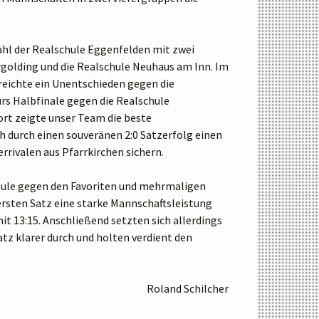
WAHLPFLICHTFÄCHERGRUPPE II
WAHLPFLICHTFÄCHERGRUPPE III F
ahl der Realschule Eggenfelden mit zwei
WAHLPFLICHTFÄCHERGRUPPE III W
rgolding und die Realschule Neuhaus am Inn. Im
eichte ein Unentschieden gegen die
PROFILKLASSEN
ürs Halbfinale gegen die Realschule
ort zeigte unser Team die beste
h durch einen souveränen 2:0 Satzerfolg einen
rrivalen aus Pfarrkirchen sichern.
chule gegen den Favoriten und mehrmaligen
ersten Satz eine starke Mannschaftsleistung
mit 13:15. Anschließend setzten sich allerdings
atz klarer durch und holten verdient den
Roland Schilcher