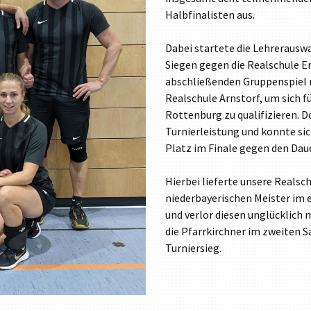
Halbfinalisten aus.
TABLETKLASSEN
HAUSORDNUNG
Dabei startete die Lehrerausw
MEDIENNUTZUNG
Siegen gegen die Realschule E
abschließenden Gruppenspiel r
PRESSE
Realschule Arnstorf, um sich f
ORIENTIERUNGSPRAKTIKUM
Rottenburg zu qualifizieren. D
Turnierleistung und konnte sic
Platz im Finale gegen den Daue
Hierbei lieferte unsere Reals
niederbayerischen Meister im 
und verlor diesen unglücklich 
die Pfarrkirchner im zweiten S
Turniersieg.