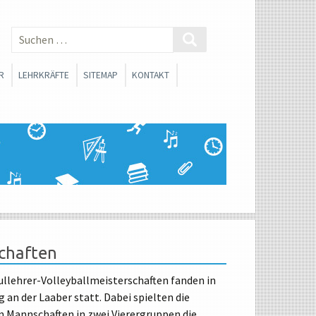
Suchen
nach:
R
LEHRKRÄFTE
SITEMAP
KONTAKT
 SMV
BERATUNGSLEHRER
SCHLICHTER
FACHSCHAFTEN
ONEN
SOZIALARBEIT
FORTBILDUNGSMATERIALIEN
SANTE LINKS FÜR
RINNEN UND SCHÜLER
CHE ORIENTIERUNG
schaften
ullehrer-Volleyballmeisterschaften fanden in
 an der Laaber statt. Dabei spielten die
WAHLPFLICHTFÄCHERGRUPPE I
 Mannschaften in zwei Vierergruppen die