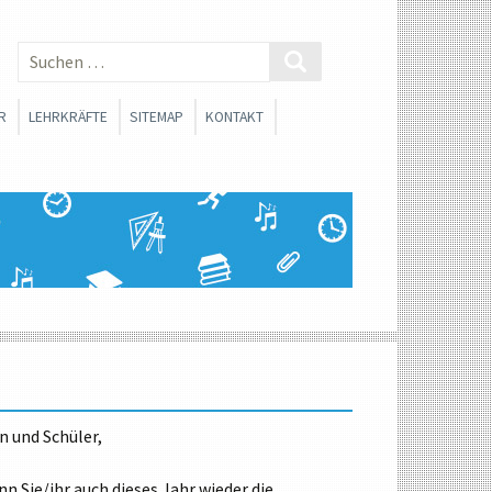
Suchen
nach:
R
LEHRKRÄFTE
SITEMAP
KONTAKT
 SMV
BERATUNGSLEHRER
SCHLICHTER
FACHSCHAFTEN
ONEN
SOZIALARBEIT
FORTBILDUNGSMATERIALIEN
SANTE LINKS FÜR
RINNEN UND SCHÜLER
CHE ORIENTIERUNG
n und Schüler,
WAHLPFLICHTFÄCHERGRUPPE I
n Sie/ihr auch dieses Jahr wieder die