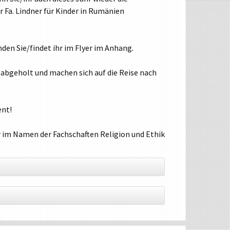
Fa. Lindner für Kinder in Rumänien
WAHLPFLICHTFÄCHERGRUPPE II
WAHLPFLICHTFÄCHERGRUPPE III F
WAHLPFLICHTFÄCHERGRUPPE III W
den Sie/findet ihr im Flyer im Anhang.
PROFILKLASSEN
abgeholt und machen sich auf die Reise nach
ent!
im Namen der Fachschaften Religion und Ethik