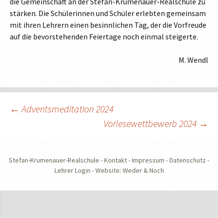
die Gemeinschaft an der Stefan-Krumenauer-Realschule zu
stärken. Die Schülerinnen und Schüler erlebten gemeinsam
mit ihren Lehrern einen besinnlichen Tag, der die Vorfreude
auf die bevorstehenden Feiertage noch einmal steigerte.
M. Wendl
Beitragsnavigation
←
Adventsmeditation 2024
Vorlesewettbewerb 2024
→
Stefan-Krumenauer-Realschule -
Kontakt
-
Impressum
-
Datenschutz
-
Lehrer Login
-
Website: Weder & Noch