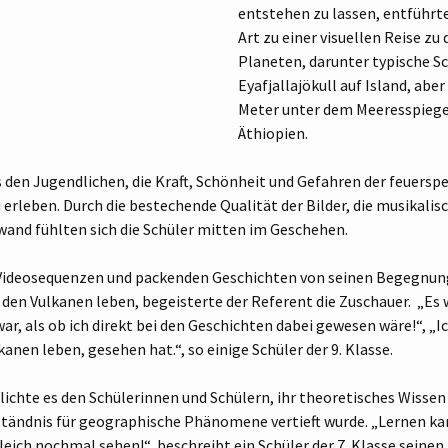
entstehen zu lassen, entführte
Art zu einer visuellen Reise z
Planeten, darunter typische Sc
Eyafjallajökull auf Island, ab
Meter unter dem Meeresspiegel
Äthiopien.
den Jugendlichen, die Kraft, Schönheit und Gefahren der feuerspeie
erleben. Durch die bestechende Qualität der Bilder, die musikali
nwand fühlten sich die Schüler mitten im Geschehen.
Videosequenzen und packenden Geschichten von seinen Begegnung
den Vulkanen leben, begeisterte der Referent die Zuschauer. „Es w
war, als ob ich direkt bei den Geschichten dabei gewesen wäre!“, „I
nen leben, gesehen hat.“, so einige Schüler der 9. Klasse.
ichte es den Schülerinnen und Schülern, ihr theoretisches Wisse
ständnis für geographische Phänomene vertieft wurde. „Lernen ka
eich nochmal sehen!“, beschreibt ein Schüler der 7. Klasse seinen 