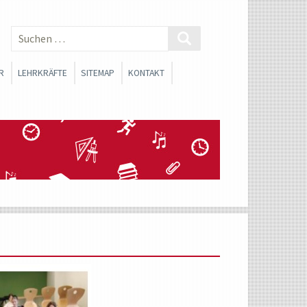
Suchen
nach:
R
LEHRKRÄFTE
SITEMAP
KONTAKT
 SMV
BERATUNGSLEHRER
SCHLICHTER
FACHSCHAFTEN
ONEN
SOZIALARBEIT
FORTBILDUNGSMATERIALIEN
SANTE LINKS FÜR
RINNEN UND SCHÜLER
CHE ORIENTIERUNG
WAHLPFLICHTFÄCHERGRUPPE I