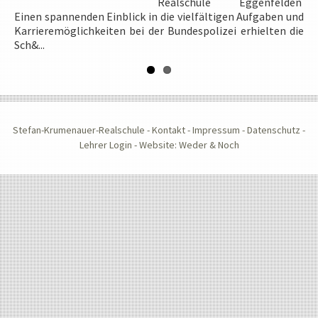
Realschule Eggenfelden
der Fa. Schmidbauer Am
Einen spannenden Einblick in die vielfältigen Aufgaben und
27.06.2023 war es noch angenehm kühl, als sich die Klasse 7
Karrieremöglichkeiten bei der Bundespolizei erhielten die
C um 8:00 Uhr zu Fuß auf den Weg in Richtung
Sch&...
Hebertsfelden machte. ...
Stefan-Krumenauer-Realschule -
Kontakt
-
Impressum
-
Datenschutz
-
Lehrer Login
-
Website: Weder & Noch