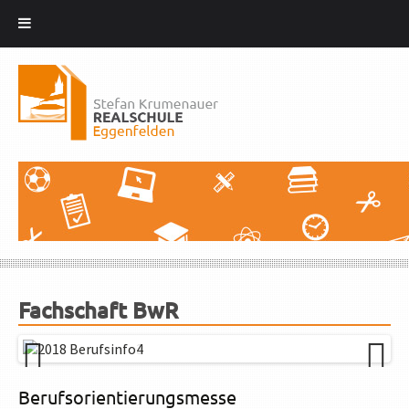
Zum
Inhalt
springen
Fachschaft BwR
Previ
Next
Berufsorientierungsmesse
ous