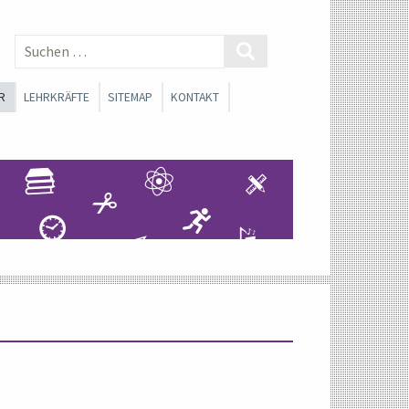
Suchen
nach:
R
LEHRKRÄFTE
SITEMAP
KONTAKT
 SMV
BERATUNGSLEHRER
SCHLICHTER
FACHSCHAFTEN
ONEN
SOZIALARBEIT
FORTBILDUNGSMATERIALIEN
SANTE LINKS FÜR
RINNEN UND SCHÜLER
CHE ORIENTIERUNG
WAHLPFLICHTFÄCHERGRUPPE I