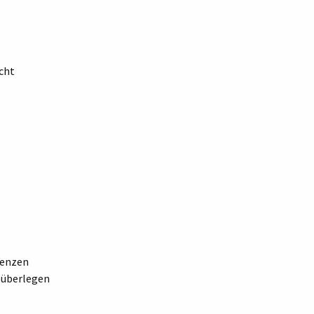
TABLETKLASSEN
HAUSORDNUNG
MEDIENNUTZUNG
cht
PRESSE
ORIENTIERUNGSPRAKTIKUM
renzen
 überlegen